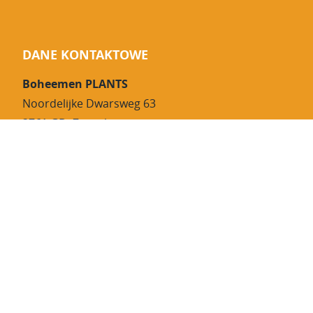
DANE KONTAKTOWE
Boheemen PLANTS
Noordelijke Dwarsweg 63
2761 GD Zevenhuizen
Telefon:
0180 – 633 064
Faks: 0180 – 631 501
Email:
info@josvanboheemen.nl
©2026 Boheemen PLANTS - Wszelkie prawa
zastrzeżone
| Polityka prywatności | Pliki cookie