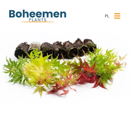
PL
NL
EN
PL